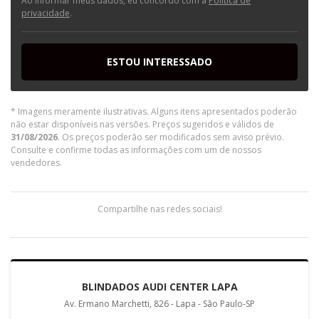
Ao informar meus dados, eu concordo com a
Política de
privacidade
.
ESTOU INTERESSADO
* Imagens meramente ilustrativas. Alguns itens apresentados poderão
não estar disponíveis nas versões. Preços sugeridos e válidos de
31/08/2026
. Os preços poderão ser modificados sem aviso prévio.
Consulte e confirme todas as informações com um de nossos
vendedores.
Compartilhe nas redes sociais!
BLINDADOS AUDI CENTER LAPA
Av. Ermano Marchetti, 826 - Lapa - São Paulo-SP