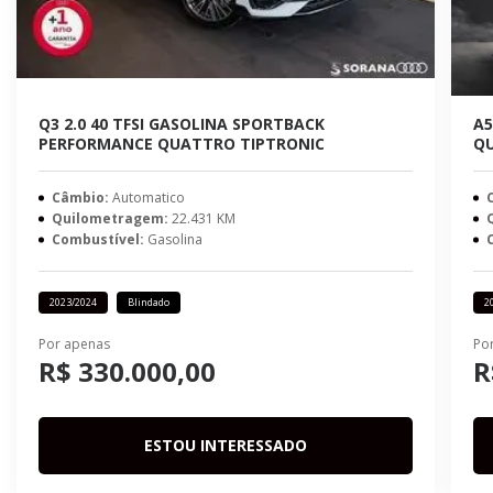
Q3 2.0 40 TFSI GASOLINA SPORTBACK
A5
PERFORMANCE QUATTRO TIPTRONIC
QU
Câmbio:
Automatico
Quilometragem:
22.431 KM
Combustível:
Gasolina
2023/2024
Blindado
2
Por apenas
Po
R$ 330.000,00
R
ESTOU INTERESSADO