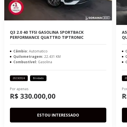
Q3 2.0 40 TFSI GASOLINA SPORTBACK
A5
PERFORMANCE QUATTRO TIPTRONIC
QU
Câmbio:
Automatico
Quilometragem:
22.431 KM
Combustível:
Gasolina
2023/2024
Blindado
2
Por apenas
Po
R$ 330.000,00
R
ESTOU INTERESSADO