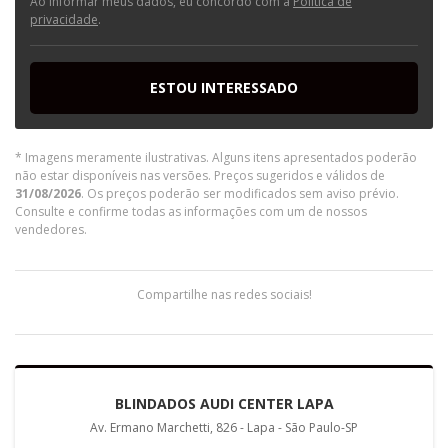
Ao informar meus dados, eu concordo com a
Política de
privacidade
.
ESTOU INTERESSADO
* Imagens meramente ilustrativas. Alguns itens apresentados poderão
não estar disponíveis nas versões. Preços sugeridos e válidos de
31/08/2026
. Os preços poderão ser modificados sem aviso prévio.
Consulte e confirme todas as informações com um de nossos
vendedores.
Compartilhe nas redes sociais!
BLINDADOS AUDI CENTER LAPA
Av. Ermano Marchetti, 826 - Lapa - São Paulo-SP