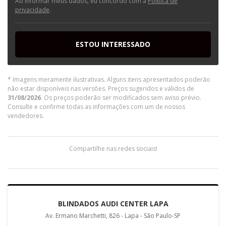
Ao informar meus dados, eu concordo com a
Política de
privacidade
.
ESTOU INTERESSADO
* Imagens meramente ilustrativas. Alguns itens apresentados poderão
não estar disponíveis nas versões. Preços sugeridos e válidos de
31/08/2026
. Os preços poderão ser modificados sem aviso prévio.
Consulte e confirme todas as informações com um de nossos
vendedores.
Compartilhe nas redes sociais!
BLINDADOS AUDI CENTER LAPA
Av. Ermano Marchetti, 826 - Lapa - São Paulo-SP