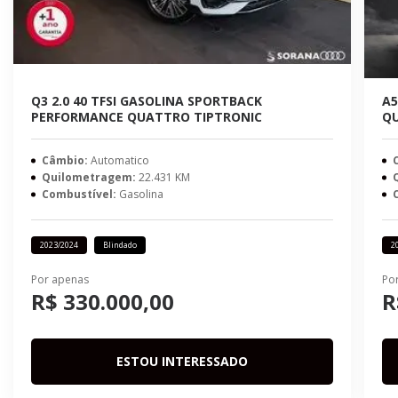
Q3 2.0 40 TFSI GASOLINA SPORTBACK
A5
PERFORMANCE QUATTRO TIPTRONIC
QU
Câmbio:
Automatico
Quilometragem:
22.431 KM
Combustível:
Gasolina
2023/2024
Blindado
2
Por apenas
Po
R$ 330.000,00
R
ESTOU INTERESSADO