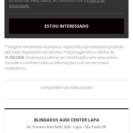
Ao informar meus dados, eu concordo com a
Política de
privacidade
.
ESTOU INTERESSADO
* Imagens meramente ilustrativas. Alguns itens apresentados poderão
não estar disponíveis nas versões. Preços sugeridos e válidos de
31/08/2026
. Os preços poderão ser modificados sem aviso prévio.
Consulte e confirme todas as informações com um de nossos
vendedores.
Compartilhe nas redes sociais!
BLINDADOS AUDI CENTER LAPA
Av. Ermano Marchetti, 826 - Lapa - São Paulo-SP