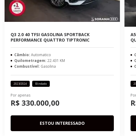
Q3 2.0 40 TFSI GASOLINA SPORTBACK
A5
PERFORMANCE QUATTRO TIPTRONIC
QU
Câmbio:
Automatico
Quilometragem:
22.431 KM
Combustível:
Gasolina
2023/2024
Blindado
2
Por apenas
Po
R$ 330.000,00
R
ESTOU INTERESSADO