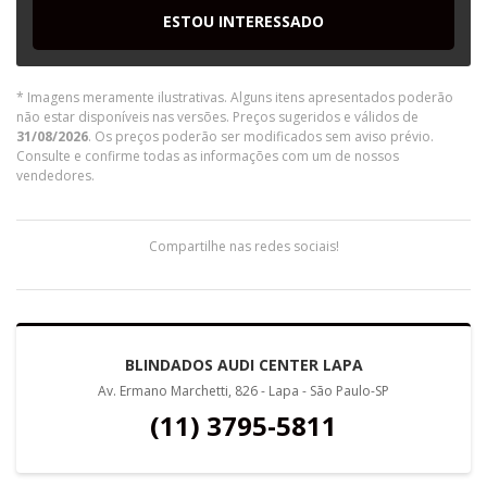
ESTOU INTERESSADO
* Imagens meramente ilustrativas. Alguns itens apresentados poderão
não estar disponíveis nas versões. Preços sugeridos e válidos de
31/08/2026
. Os preços poderão ser modificados sem aviso prévio.
Consulte e confirme todas as informações com um de nossos
vendedores.
Compartilhe nas redes sociais!
BLINDADOS AUDI CENTER LAPA
Av. Ermano Marchetti, 826 - Lapa - São Paulo-SP
(11) 3795-5811