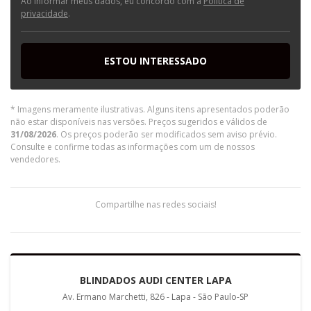
Ao informar meus dados, eu concordo com a
Política de
privacidade
.
ESTOU INTERESSADO
* Imagens meramente ilustrativas. Alguns itens apresentados poderão
não estar disponíveis nas versões. Preços sugeridos e válidos de
31/08/2026
. Os preços poderão ser modificados sem aviso prévio.
Consulte e confirme todas as informações com um de nossos
vendedores.
Compartilhe nas redes sociais!
BLINDADOS AUDI CENTER LAPA
Av. Ermano Marchetti, 826 - Lapa - São Paulo-SP