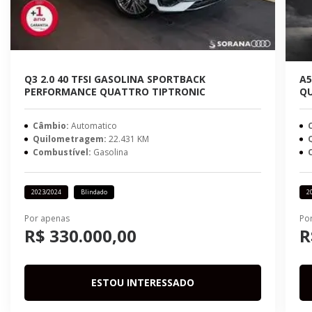
Q3 2.0 40 TFSI GASOLINA SPORTBACK
A5
PERFORMANCE QUATTRO TIPTRONIC
QU
Câmbio:
Automatico
Quilometragem:
22.431 KM
Combustível:
Gasolina
2023/2024
Blindado
2
Por apenas
Po
R$ 330.000,00
R
ESTOU INTERESSADO