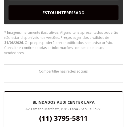
ESTOU INTERESSADO
* Imagens meramente ilustrativas. Alguns itens apresentados poderão
não estar disponíveis nas versões. Preços sugeridos e válidos de
31/08/2026
. Os preços poderão ser modificados sem aviso prévio.
Consulte e confirme todas as informações com um de nossos
vendedores.
Compartilhe nas redes sociais!
BLINDADOS AUDI CENTER LAPA
Av. Ermano Marchetti, 826 - Lapa - São Paulo-SP
(11) 3795-5811