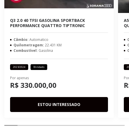
Q3 2.0 40 TFSI GASOLINA SPORTBACK
A5
PERFORMANCE QUATTRO TIPTRONIC
QU
Câmbio:
Automatico
Quilometragem:
22.431 KM
Combustível:
Gasolina
2023/2024
Blindado
2
Por apenas
Po
R$ 330.000,00
R
ESTOU INTERESSADO