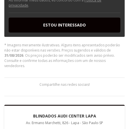
Ao informar meus dados, eu concordo com a
Política de
privacidade
.
ESTOU INTERESSADO
* Imagens meramente ilustrativas. Alguns itens apresentados poderão
não estar disponíveis nas versões. Preços sugeridos e válidos de
31/08/2026
. Os preços poderão ser modificados sem aviso prévio.
Consulte e confirme todas as informações com um de nossos
vendedores.
Compartilhe nas redes sociais!
BLINDADOS AUDI CENTER LAPA
Av. Ermano Marchetti, 826 - Lapa - São Paulo-SP