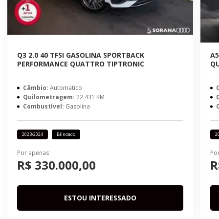
Q3 2.0 40 TFSI GASOLINA SPORTBACK
A5
PERFORMANCE QUATTRO TIPTRONIC
QU
Câmbio:
Automatico
Quilometragem:
22.431 KM
Combustível:
Gasolina
2023/2024
Blindado
2
Por apenas
Po
R$ 330.000,00
R
ESTOU INTERESSADO