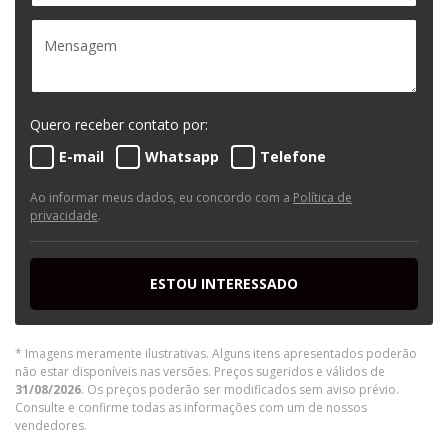
Quero receber contato por:
E-mail
Whatsapp
Telefone
Ao informar meus dados, eu concordo com a
Política de
privacidade
.
ESTOU INTERESSADO
* Imagens meramente ilustrativas. Alguns itens apresentados poderão
não estar disponíveis nas versões. Preços sugeridos e válidos de
31/08/2026
. Os preços poderão ser modificados sem aviso prévio.
Consulte e confirme todas as informações com um de nossos
vendedores.